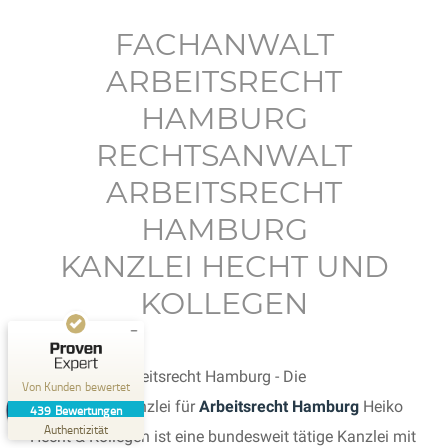
FACHANWALT
ARBEITSRECHT
HAMBURG
RECHTSANWALT
Kundenbewertungen und Erfahrungen zu
Anwaltskanzlei Heiko Hecht & Kollegen
ARBEITSRECHT
SEHR GUT
HAMBURG
%
100
Empfehlungen auf
KANZLEI HECHT UND
ProvenExpert.com
5,00
/
4,92
KOLLEGEN
42
397
Bewertungen auf
6
Bewertungen von
ProvenExpert.com
anderen Quellen
Fachanwalt Arbeitsrecht Hamburg - Die
Von Kunden bewertet
Blick aufs ProvenExpert-Profil werfen
Fachanwaltskanzlei für
Arbeitsrecht Hamburg
Heiko
439
Bewertungen
21.07.2026
Authentizität
Hecht & Kollegen ist eine bundesweit tätige Kanzlei mit