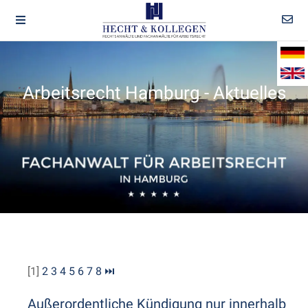
Arbeitsrecht Hamburg - Aktuelles
[1]
2
3
4
5
6
7
8
⏭
Außerordentliche Kündigung nur innerhalb