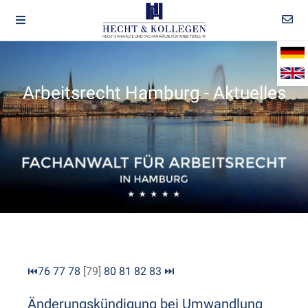
Arbeitsrecht Hamburg - Aktuelles
⏮
76
77
78
[79]
80
81
82
83
⏭
Änderungskündigung bei Umwandlung