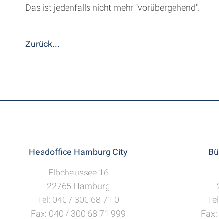
Das ist jedenfalls nicht mehr "vorübergehend".
Zurück...
Headoffice Hamburg City
Bü
Elbchaussee 16
22765 Hamburg
Tel: 040 / 300 68 71 0
Tel
Fax: 040 / 300 68 71 999
Fax: