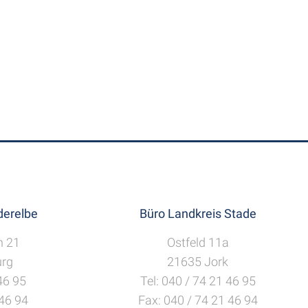
erelbe
Büro Landkreis Stade
h 21
Ostfeld 11a
rg
21635 Jork
 46 95
Tel: 040 / 74 21 46 95
 46 94
Fax: 040 / 74 21 46 94