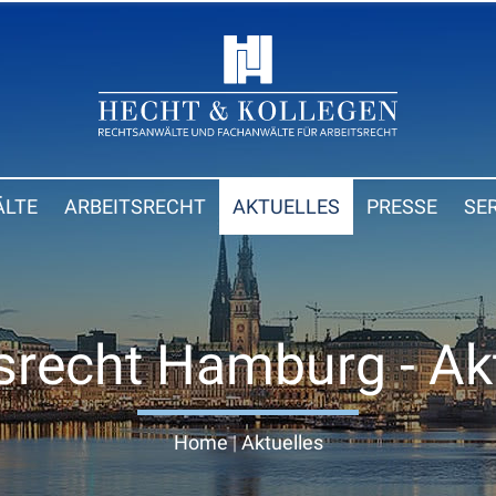
LTE
ARBEITSRECHT
AKTUELLES
PRESSE
SE
srecht Hamburg - Ak
Home
|
Aktuelles