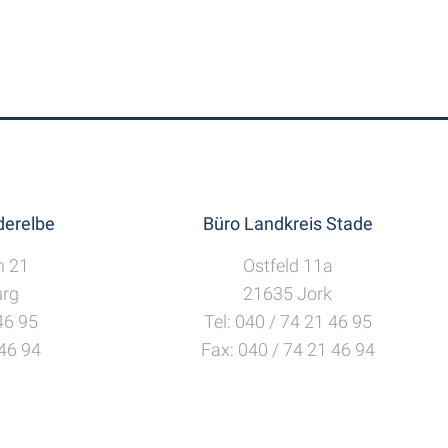
erelbe
Büro Landkreis Stade
h 21
Ostfeld 11a
rg
21635 Jork
 46 95
Tel: 040 / 74 21 46 95
 46 94
Fax: 040 / 74 21 46 94