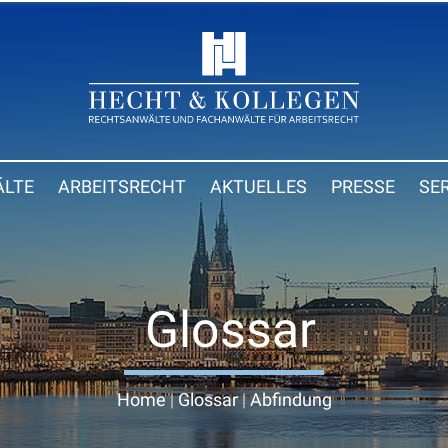
LTE
ARBEITSRECHT
AKTUELLES
PRESSE
SE
Glossar
Home
|
Glossar
|
Abfindung