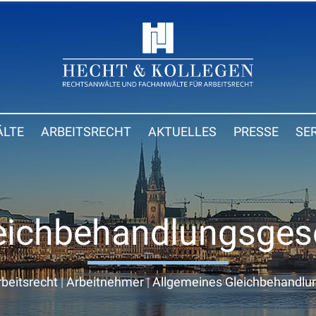
LTE
ARBEITSRECHT
AKTUELLES
PRESSE
SE
eichbehandlungsges
rbeitsrecht
|
Arbeitnehmer
|
Allgemeines Gleichbehandlu