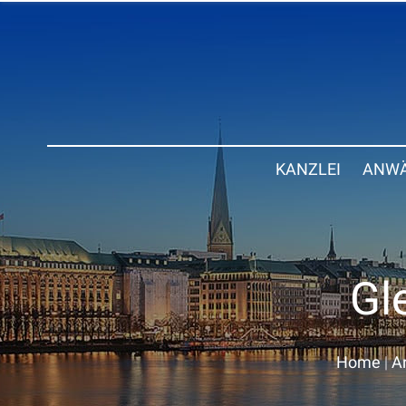
KANZLEI
ANWÄ
Gl
Home
|
A