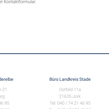
er Kontaktformular.
erelbe
Büro Landkreis Stade
h 21
Ostfeld 11a
rg
21635 Jork
 46 95
Tel: 040 / 74 21 46 95