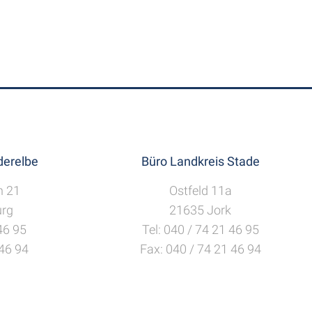
erelbe
Büro Landkreis Stade
h 21
Ostfeld 11a
rg
21635 Jork
 46 95
Tel: 040 / 74 21 46 95
 46 94
Fax: 040 / 74 21 46 94