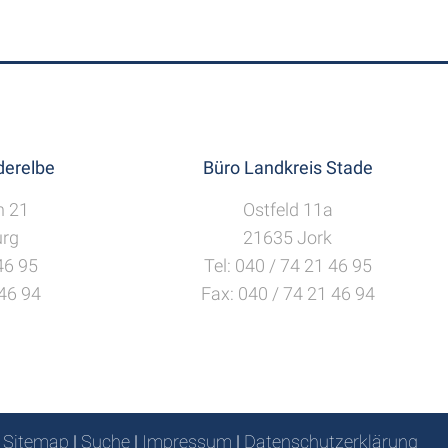
erelbe
Büro Landkreis Stade
h 21
Ostfeld 11a
rg
21635 Jork
 46 95
Tel: 040 / 74 21 46 95
 46 94
Fax: 040 / 74 21 46 94
Sitemap
|
Suche
|
Impressum
|
Datenschutzerklärung