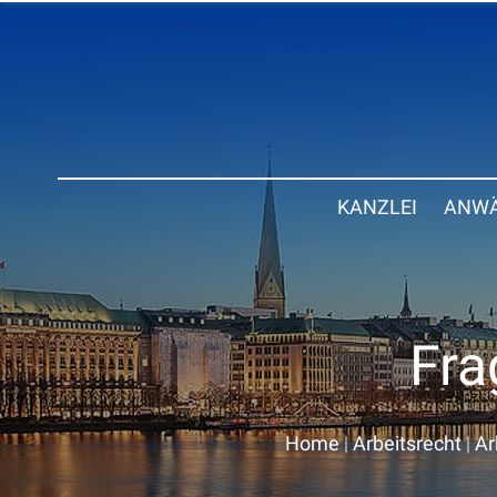
KANZLEI
ANWÄ
Fra
Home
|
Arbeitsrecht
|
Ar