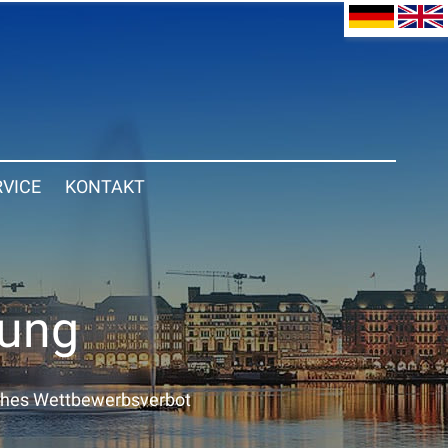
RVICE
KONTAKT
gung
ches Wettbewerbsverbot