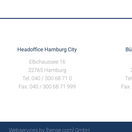
Headoffice Hamburg City
Bü
Elbchaussee 16
22765 Hamburg
Tel: 040 / 300 68 71 0
Tel
Fax: 040 / 300 68 71 999
Fax:
Webservices by [bense.com] GmbH